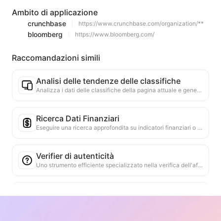
Ambito di applicazione
crunchbase
https://www.crunchbase.com/organization/**
bloomberg
https://www.bloomberg.com/
Raccomandazioni simili
Analisi delle tendenze delle classifiche
Analizza i dati delle classifiche della pagina attuale e genera un rapporto sulle tendenze. Identifica le categorie popolari, i tipi di prodotti in rapida ascesa e le tecnologie emergenti. Fornisce approfondimenti di mercato immediati per aiutarti a comprendere le ultime tendenze dei prodotti e le dinamiche di mercato.
Ricerca Dati Finanziari
Eseguire una ricerca approfondita su indicatori finanziari o punti dati menzionati nella pagina web attuale, utilizzando più fonti di dati affidabili. Fornire confronti di dati storici e benchmark di settore per aiutare gli utenti a comprendere appieno la situazione finanziaria e le prestazioni di mercato dell'azienda.
Verifier di autenticità
Uno strumento efficiente specializzato nella verifica dell'affidabilità dei contenuti web. Identifica automaticamente dichiarazioni e dati chiave, confrontandoli con fonti esterne affidabili. Valuta l'affidabilità delle dichiarazioni importanti, fornendo spiegazioni dei risultati della verifica e collegamenti alle fonti dei fatti. Contribuisce a migliorare l'alfabetizzazione informativa e a prevenire la diffusione di informazioni false.
Strumento di ricerca delle argomentazioni
Progettato specificamente per analizzare in modo completo i molteplici punti di vista e le relative argomentazioni contenute nel contenuto web. È in grado di identificare automaticamente i punti principali, estrarre con precisione le informazioni di supporto dirette e implicite e presentare i risultati dell'analisi in modo strutturato. Questo strumento aumenta notevolmente l'efficienza e la profondità dell'analisi argomentativa, ed è adatto per la ricerca accademica, l'analisi delle politiche e altri scenari che richiedono una rapida comprensione della struttura logica di testi complessi.