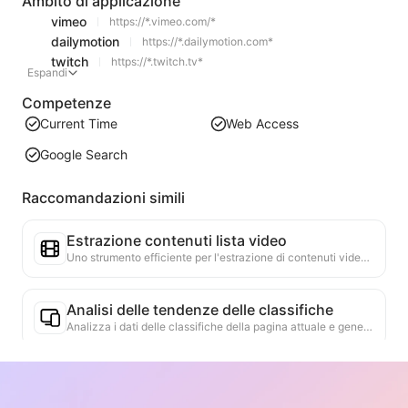
Ambito di applicazione
vimeo
https://*.vimeo.com/*
dailymotion
https://*.dailymotion.com*
twitch
https://*.twitch.tv*
Espandi
Competenze
Current Time
Web Access
Google Search
Raccomandazioni simili
Estrazione contenuti lista video
Uno strumento efficiente per l'estrazione di contenuti video da pagine web, in grado di scansionare rapidamente le pagine e organizzare le informazioni sui video in una tabella Markdown strutturata.
Analisi delle tendenze delle classifiche
Analizza i dati delle classifiche della pagina attuale e genera un rapporto sulle tendenze. Identifica le categorie popolari, i tipi di prodotti in rapida ascesa e le tecnologie emergenti. Fornisce approfondimenti di mercato immediati per aiutarti a comprendere le ultime tendenze dei prodotti e le dinamiche di mercato.
Assistente per la collaborazione commerciale
Trasforma le informazioni del sito web in proposte commerciali personalizzate, messaggi privati per la collaborazione, fornendo modelli pronti e guide per il follow-up, semplificando il processo di collaborazione.