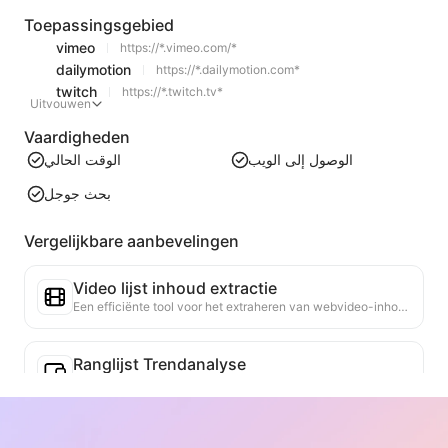
Toepassingsgebied
vimeo
https://*.vimeo.com/*
dailymotion
https://*.dailymotion.com*
twitch
https://*.twitch.tv*
Uitvouwen
Vaardigheden
الوقت الحالي
الوصول إلى الويب
بحث جوجل
Vergelijkbare aanbevelingen
Video lijst inhoud extractie
Een efficiënte tool voor het extraheren van webvideo-inhoud, die snel webpagina's kan scannen en video-informatie kan organiseren in een gestructureerde Markdown-tabel.
Ranglijst Trendanalyse
Analyseer de ranglijstgegevens van de huidige pagina en genereer een trendrapport. Identificeer populaire categorieën, snel opkomende producttypes en opkomende technologieën. Bied directe marktinzicht om je te helpen de nieuwste producttrends en marktbewegingen te begrijpen.
Zakelijke Samenwerkingsassistent