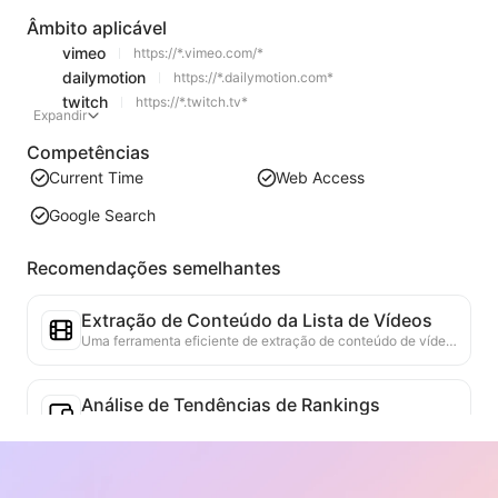
Âmbito aplicável
vimeo
https://*.vimeo.com/*
dailymotion
https://*.dailymotion.com*
twitch
https://*.twitch.tv*
Expandir
Competências
Current Time
Web Access
Google Search
Recomendações semelhantes
Extração de Conteúdo da Lista de Vídeos
Uma ferramenta eficiente de extração de conteúdo de vídeo da web, capaz de escanear rapidamente páginas da web e organizar as informações de vídeo em uma tabela Markdown estruturada.
Análise de Tendências de Rankings
Analisa os dados de rankings da página atual e gera relatórios de tendências. Identifica categorias populares, tipos de produtos em rápida ascensão e tecnologias emergentes. Fornece insights de mercado em tempo real para ajudar a entender as últimas tendências de produtos e movimentos de mercado.
Assistente de Colaboração Comercial