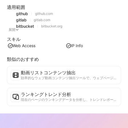
適用範囲
github
github.com
gitlab
gitlab.com
bitbucket
bitbucket.org
展開
スキル
Web Access
IP Info
類似のおすすめ
動画リストコンテンツ抽出
効率的なウェブ動画コンテンツ抽出ツールで、ウェブページを迅速にスキャンし、動画情報を構造化されたMarkdownテーブルに整理します。
ランキングトレンド分析
現在のページのランキングデータを分析し、トレンドレポートを生成します。人気のカテゴリ、急成長している製品タイプ、新興技術を特定します。最新の製品トレンドと市場動向を理解するための即時市場インサイトを提供します。
ビジネスコラボレーションアシスタント
ウェブページの情報をカスタマイズされたビジネス提案やコラボレーションメッセージに変換し、既成のテンプレートとフォローガイドを提供して、協力プロセスを簡素化します。