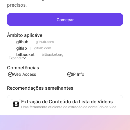
precisos.
Começar
Âmbito aplicável
github
github.com
gitlab
gitlab.com
bitbucket
bitbucket.org
Expandir
Competências
Web Access
IP Info
Recomendações semelhantes
Extração de Conteúdo da Lista de Vídeos
Uma ferramenta eficiente de extração de conteúdo de vídeo da web, capaz de escanear rapidamente páginas da web e organizar as informações de vídeo em uma tabela Markdown estruturada.
Análise de Tendências de Rankings
Analisa os dados de rankings da página atual e gera relatórios de tendências. Identifica categorias populares, tipos de produtos em rápida ascensão e tecnologias emergentes. Fornece insights de mercado em tempo real para ajudar a entender as últimas tendências de produtos e movimentos de mercado.