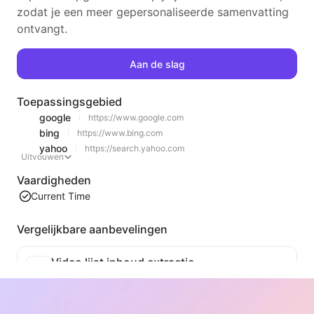
zodat je een meer gepersonaliseerde samenvatting
ontvangt.
Aan de slag
Toepassingsgebied
google
https://www.google.com
bing
https://www.bing.com
yahoo
https://search.yahoo.com
Uitvouwen
Vaardigheden
Current Time
Vergelijkbare aanbevelingen
Video lijst inhoud extractie
Een efficiënte tool voor het extraheren van webvideo-inhoud, die snel webpagina's kan scannen en video-informatie kan organiseren in een gestructureerde Markdown-tabel.