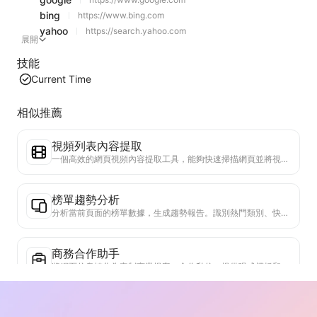
bing
https://www.bing.com
yahoo
https://search.yahoo.com
展開
技能
Current Time
相似推薦
視頻列表內容提取
一個高效的網頁視頻內容提取工具，能夠快速掃描網頁並將視頻信息整理成結構化的Markdown表格。
榜單趨勢分析
分析當前頁面的榜單數據，生成趨勢報告。識別熱門類別、快速上升的產品類型和新興技術。提供即時市場洞察，助你理解最新產品趨勢和市場動向。
商務合作助手
將網頁信息轉化為定制商業提案、合作私信，提供現成模板和跟進指南，簡化協作流程。
行業競爭研究