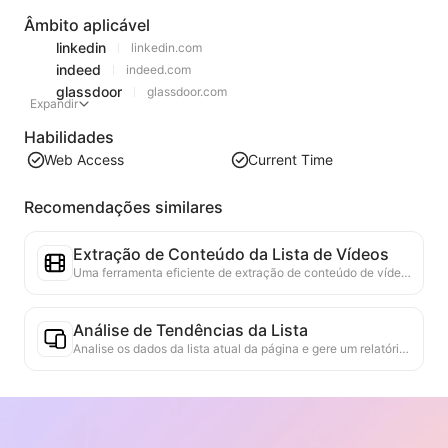
Âmbito aplicável
linkedin
linkedin.com
indeed
indeed.com
glassdoor
glassdoor.com
Expandir
Habilidades
Web Access
Current Time
Recomendações similares
Extração de Conteúdo da Lista de Vídeos
Uma ferramenta eficiente de extração de conteúdo de vídeo da web, capaz de escanear rapidamente páginas da web e organizar as informações de vídeo em uma tabela Markdown estruturada.
Análise de Tendências da Lista
Analise os dados da lista atual da página e gere um relatório de tendências. Identifique categorias populares, tipos de produtos em rápida ascensão e tecnologias emergentes. Forneça insights de mercado em tempo real para ajudá-lo a entender as últimas tendências de produtos e movimentos do mercado.
Assistente de Colaboração Comercial
Transforme informações da web em propostas comerciais personalizadas, mensagens privadas de colaboração, fornecendo modelos prontos e guias de acompanhamento, simplificando o processo de colaboração.