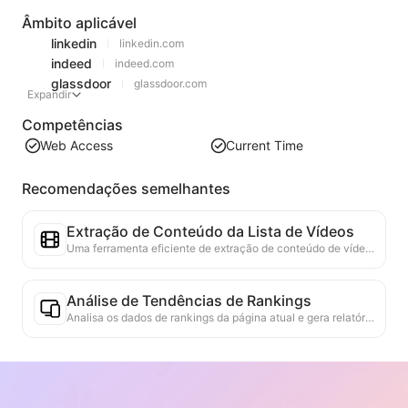
Âmbito aplicável
linkedin
linkedin.com
indeed
indeed.com
glassdoor
glassdoor.com
Expandir
Competências
Web Access
Current Time
Recomendações semelhantes
Extração de Conteúdo da Lista de Vídeos
Uma ferramenta eficiente de extração de conteúdo de vídeo da web, capaz de escanear rapidamente páginas da web e organizar as informações de vídeo em uma tabela Markdown estruturada.
Análise de Tendências de Rankings
Analisa os dados de rankings da página atual e gera relatórios de tendências. Identifica categorias populares, tipos de produtos em rápida ascensão e tecnologias emergentes. Fornece insights de mercado em tempo real para ajudar a entender as últimas tendências de produtos e movimentos de mercado.
Assistente de Colaboração Comercial
Transformar informações da web em propostas comerciais personalizadas, mensagens privadas de colaboração, fornecendo modelos prontos e guias de acompanhamento, simplificando o processo de colaboração.