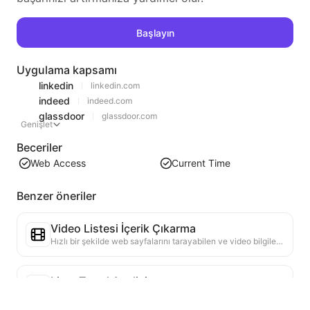
Başlayın
Uygulama kapsamı
linkedin
linkedin.com
indeed
indeed.com
glassdoor
glassdoor.com
Genişlet
Beceriler
Web Access
Current Time
Benzer öneriler
Video Listesi İçerik Çıkarma
Hızlı bir şekilde web sayfalarını tarayabilen ve video bilgilerini yapılandırılmış Markdown tablosuna düzenleyebilen verimli bir web video içerik çıkarma aracı.
Liste Trend Analizi
Mevcut sayfanın liste verilerini analiz ederek trend raporu oluşturun. Popüler kategorileri, hızla yükselen ürün türlerini ve yeni teknolojileri tanımlayın. En son ürün trendlerini ve pazar hareketlerini anlamanıza yardımcı olacak anlık pazar içgörüleri sağlayın.