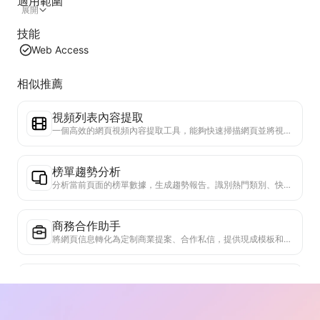
適用範圍
展開
技能
Web Access
相似推薦
視頻列表內容提取
一個高效的網頁視頻內容提取工具，能夠快速掃描網頁並將視頻信息整理成結構化的Markdown表格。
榜單趨勢分析
分析當前頁面的榜單數據，生成趨勢報告。識別熱門類別、快速上升的產品類型和新興技術。提供即時市場洞察，助你理解最新產品趨勢和市場動向。
商務合作助手
將網頁信息轉化為定制商業提案、合作私信，提供現成模板和跟進指南，簡化協作流程。
真實性核查器
專門驗證網頁內容可信度的高效工具。自動識別關鍵聲明和數據，與可靠外部來源交叉檢查。對重要陳述進行可信度評級，提供驗證結果說明和事實來源鏈接。有助於提高資訊素養，防止虛假資訊傳播。