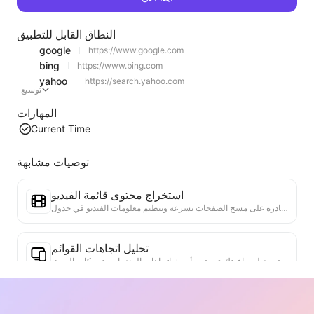
النطاق القابل للتطبيق
google
https://www.google.com
bing
https://www.bing.com
yahoo
https://search.yahoo.com
توسيع
المهارات
Current Time
توصيات مشابهة
استخراج محتوى قائمة الفيديو
أداة فعالة لاستخراج محتوى الفيديو من صفحات الويب، قادرة على مسح الصفحات بسرعة وتنظيم معلومات الفيديو في جدول Markdown منظم.
تحليل اتجاهات القوائم
تحليل بيانات القوائم الحالية، وإنتاج تقرير الاتجاهات. التعرف على الفئات الشائعة، وأنواع المنتجات التي ترتفع بسرعة، والتقنيات الناشئة. تقديم رؤى سوقية فورية لمساعدتك في فهم أحدث اتجاهات المنتجات وتحركات السوق.
مساعد التعاون التجاري