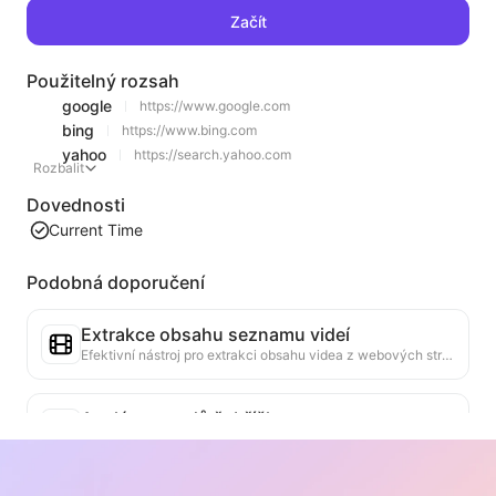
Začít
Použitelný rozsah
google
https://www.google.com
bing
https://www.bing.com
yahoo
https://search.yahoo.com
Rozbalit
Dovednosti
Current Time
Podobná doporučení
Extrakce obsahu seznamu videí
Efektivní nástroj pro extrakci obsahu videa z webových stránek, který dokáže rychle procházet webové stránky a uspořádat informace o videích do strukturované tabulky Markdown.
Analýza trendů žebříčku
Analyzujte data žebříčku aktuální stránky a vytvořte zprávu o trendech. Identifikujte populární kategorie, rychle rostoucí typy produktů a nové technologie. Poskytněte okamžité tržní poznatky, které vám pomohou pochopit nejnovější trendy produktů a tržní směry.