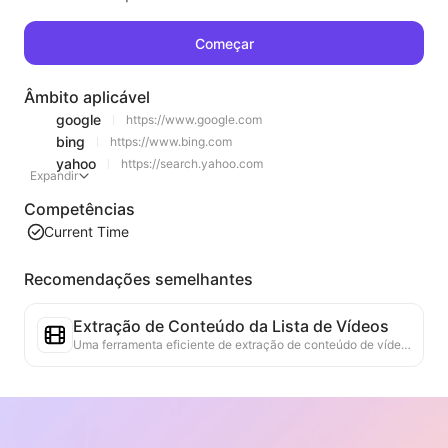
Começar
Âmbito aplicável
google
https://www.google.com
bing
https://www.bing.com
yahoo
https://search.yahoo.com
Expandir
Competências
Current Time
Recomendações semelhantes
Extração de Conteúdo da Lista de Vídeos
Uma ferramenta eficiente de extração de conteúdo de vídeo da web, capaz de escanear rapidamente páginas da web e organizar as informações de vídeo em uma tabela Markdown estruturada.
Análise de Tendências de Rankings
Analisa os dados de rankings da página atual e gera relatórios de tendências. Identifica categorias populares, tipos de produtos em rápida ascensão e tecnologias emergentes. Fornece insights de mercado em tempo real para ajudar a entender as últimas tendências de produtos e movimentos de mercado.