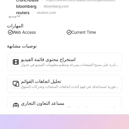
bloomberg
bloomberg.com
reuters
reuters.com
توسيع
المهارات
Web Access
Current Time
توصيات مشابهة
استخراج محتوى قائمة الفيديو
أداة فعالة لاستخراج محتوى الفيديو من صفحات الويب، قادرة على مسح الصفحات بسرعة وتنظيم معلومات الفيديو في جدول Markdown منظم.
تحليل اتجاهات القوائم
تحليل بيانات القوائم الحالية، وإنتاج تقرير الاتجاهات. التعرف على الفئات الشائعة، وأنواع المنتجات التي ترتفع بسرعة، والتقنيات الناشئة. تقديم رؤى سوقية فورية لمساعدتك في فهم أحدث اتجاهات المنتجات وتحركات السوق.
مساعد التعاون التجاري
تحويل معلومات الويب إلى مقترحات تجارية مخصصة، رسائل تعاون خاصة، تقديم قوالب جاهزة وأدلة متابعة، تبسيط عمليات التعاون.
دراسة المنافسة في الصناعة