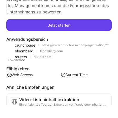
des Managementteams und die Führungsstärke des
Unternehmens zu bewerten.
Jetzt starten
Anwendungsbereich
crunchbase
https://www.crunchbase.com/organization/**
bloomberg
bloomberg.com
reuters
reuters.com
Erweitern
Fähigkeiten
Web Access
Current Time
Ähnliche Empfehlungen
Video-Listeninhaltsextraktion
Ein effizientes Tool zur Extraktion von Webvideo-Inhalten, das Webseiten schnell scannen und Videoinformationen in einer strukturierten Markdown-Tabelle organisieren kann.