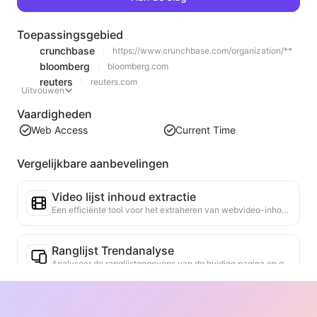
Toepassingsgebied
crunchbase
https://www.crunchbase.com/organization/**
bloomberg
bloomberg.com
reuters
reuters.com
Uitvouwen
Vaardigheden
Web Access
Current Time
Vergelijkbare aanbevelingen
Video lijst inhoud extractie
Een efficiënte tool voor het extraheren van webvideo-inhoud, die snel webpagina's kan scannen en video-informatie kan organiseren in een gestructureerde Markdown-tabel.
Ranglijst Trendanalyse
Analyseer de ranglijstgegevens van de huidige pagina en genereer een trendrapport. Identificeer populaire categorieën, snel opkomende producttypes en opkomende technologieën. Bied directe marktinzicht om je te helpen de nieuwste producttrends en marktbewegingen te begrijpen.
Zakelijke Samenwerkingsassistent