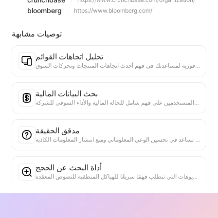
bloomberg
https://www.bloomberg.com/
توصيات مشابهة
تحليل اتجاهات القوائم
تحليل بيانات القوائم الحالية، وإنتاج تقرير الاتجاهات. التعرف على الفئات الشائعة، وأنواع المنتجات التي ترتفع بسرعة، والتقنيات الناشئة. تقديم رؤى سوقية فورية لمساعدتك في فهم أحدث اتجاهات المنتجات وتحركات السوق.
بحث البيانات المالية
إجراء بحث عميق في عدة مصادر بيانات موثوقة حول المؤشرات المالية أو النقاط البيانية المذكورة في الصفحة الحالية. تقديم مقارنة للبيانات التاريخية ومعايير الصناعة، لمساعدة المستخدمين على فهم شامل للحالة المالية والأداء السوقي للشركة.
مدقق الحقيقة
أداة فعالة مخصصة للتحقق من موثوقية محتوى الويب. تحدد تلقائيًا البيانات والادعاءات الرئيسية وتتحقق منها مقابل مصادر خارجية موثوقة. تقيّم مصداقية البيانات المهمة وتوفر شرحًا للنتائج والروابط إلى المصادر الحقيقية. تساعد في تحسين الوعي المعلوماتي ومنع انتشار المعلومات الكاذبة.
أداة البحث عن الحجج
مصمم خصيصًا لتحليل شامل لوجهات النظر المتعددة في محتوى الويب والأدلة الداعمة لها. يمكنه التعرف تلقائيًا على النقاط الرئيسية واستخراج المعلومات الداعمة المباشرة والضمنية بدقة، وعرض نتائج التحليل بطريقة منظمة. هذه الأداة تعزز بشكل كبير من كفاءة وعمق تحليل الحجج، وهي مناسبة للبحث الأكاديمي، وتحليل السياسات، وغيرها من السيناريوهات التي تتطلب فهمًا سريعًا للهياكل المنطقية للنصوص المعقدة.