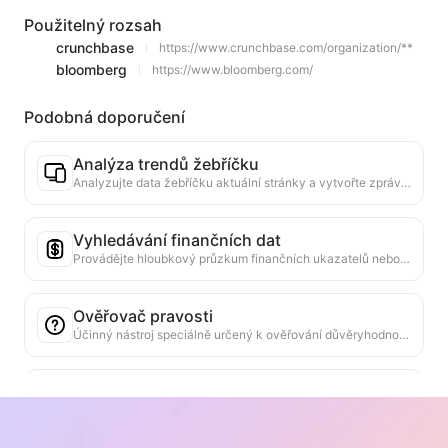
Použitelný rozsah
crunchbase
https://www.crunchbase.com/organization/**
bloomberg
https://www.bloomberg.com/
Podobná doporučení
Analýza trendů žebříčku
Analyzujte data žebříčku aktuální stránky a vytvořte zprávu o trendech. Identifikujte populární kategorie, rychle rostoucí typy produktů a nové technologie. Poskytněte okamžité tržní poznatky, které vám pomohou pochopit nejnovější trendy produktů a tržní směry.
Vyhledávání finančních dat
Provádějte hloubkový průzkum finančních ukazatelů nebo datových bodů zmíněných na aktuální webové stránce v několika spolehlivých zdrojích dat. Poskytujte historické srovnání a odvětvové standardy, které pomáhají uživatelům komplexně porozumět finančnímu stavu a tržnímu výkonu společnosti.
Ověřovač pravosti
Účinný nástroj speciálně určený k ověřování důvěryhodnosti obsahu webových stránek. Automaticky identifikuje klíčová prohlášení a data a porovnává je se spolehlivými externími zdroji. Hodnotí důvěryhodnost důležitých tvrzení a poskytuje vysvětlení výsledků ověření a odkazy na zdroje faktů. Pomáhá zvyšovat informační gramotnost a předcházet šíření falešných informací.
Nástroj pro vyhledávání názorů a argumentů
Speciálně navržen pro komplexní analýzu více názorů a jejich podpůrných argumentů v obsahu webových stránek. Dokáže automaticky identifikovat hlavní názory, přesně extrahovat přímé a skryté podpůrné informace a prezentovat analytické výsledky strukturovaným způsobem. Tento nástroj výrazně zvyšuje efektivitu a hloubku analýzy argumentů a je vhodný pro akademický výzkum, analýzu politiky a další scénáře, které vyžadují rychlé pochopení složité logické struktury textu.