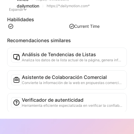
dailymotion
https://*.dailymotion.com*
Expandir
Habilidades
Current Time
Recomendaciones similares
Análisis de Tendencias de Listas
Analiza los datos de la lista actual de la página, genera informes de tendencias. Identifica categorías populares, tipos de productos en rápido ascenso y tecnologías emergentes. Proporciona información de mercado instantánea para ayudarte a comprender las últimas tendencias de productos y movimientos del mercado.
Asistente de Colaboración Comercial
Convierte la información de la web en propuestas comerciales personalizadas, mensajes privados de colaboración, proporciona plantillas listas para usar y guías de seguimiento, simplificando el proceso de colaboración.
Verificador de autenticidad
Herramienta eficiente especializada en verificar la confiabilidad del contenido web. Identifica automáticamente declaraciones y datos clave, y los cruza con fuentes externas confiables. Califica la credibilidad de las afirmaciones importantes, y proporciona explicaciones de los resultados de verificación y enlaces a las fuentes de los hechos. Ayuda a mejorar la alfabetización informativa y prevenir la propagación de información falsa.
Buscador de Argumentos y Puntos de Vista
Diseñado específicamente para analizar de manera integral múltiples puntos de vista y sus argumentos de apoyo en el contenido de la web. Puede identificar automáticamente los puntos de vista principales, extraer con precisión la información de apoyo directa e implícita, y presentar los resultados del análisis de manera estructurada. Esta herramienta mejora enormemente la eficiencia y profundidad del análisis argumentativo, siendo adecuada para la investigación académica, el análisis de políticas y otros escenarios que requieren una comprensión rápida de la estructura lógica de textos complejos.