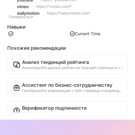
vimeo
https://*.vimeo.com/*
dailymotion
https://*.dailymotion.com*
Развернуть
Навыки
Current Time
Похожие рекомендации
Анализ тенденций рейтинга
Анализируйте данные рейтингов текущей страницы и создавайте отчет о тенденциях. Определяйте популярные категории, быстро растущие типы продуктов и новые технологии. Предоставляйте мгновенные рыночные инсайты, чтобы помочь вам понять последние тенденции продуктов и рыночные движения.
Ассистент по бизнес-сотрудничеству
Преобразуйте информацию с веб-страницы в индивидуальные коммерческие предложения, частные сообщения для сотрудничества, предоставьте готовые шаблоны и руководства по последующим действиям, упростите процесс сотрудничества.
Верификатор подлинности
Эффективный инструмент, специально предназначенный для проверки достоверности веб-контента. Автоматически распознает ключевые заявления и данные, перекрестно проверяет их с надежными внешними источниками. Оценивает достоверность важных заявлений, предоставляет объяснение результатов проверки и ссылки на источники фактов. Способствует повышению информационной грамотности и предотвращению распространения ложной информации.
Поиск аргументов и точек зрения