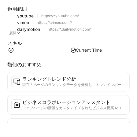
適用範囲
youtube
https://*.youtube.com*
vimeo
https://*.vimeo.com/*
dailymotion
https://*.dailymotion.com*
展開
スキル
Current Time
類似のおすすめ
ランキングトレンド分析
現在のページのランキングデータを分析し、トレンドレポートを生成します。人気のカテゴリ、急成長している製品タイプ、新興技術を特定します。最新の製品トレンドと市場動向を理解するための即時市場インサイトを提供します。
ビジネスコラボレーションアシスタント
ウェブページの情報をカスタマイズされたビジネス提案やコラボレーションメッセージに変換し、既成のテンプレートとフォローガイドを提供して、協力プロセスを簡素化します。
真実性検証ツール
信頼性を検証するウェブページコンテンツの効率的なツール。重要な主張とデータを自動的に識別し、信頼できる外部ソースと照合します。重要な主張の信頼性を評価し、検証結果の説明と事実ソースへのリンクを提供します。情報リテラシーを高め、虚偽情報の拡散を防ぐのに役立ちます。