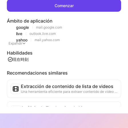
Comenzar
Ámbito de aplicación
google
mail.google.com
live
outlook.live.com
yahoo
mail.yahoo.com
Expandir
Habilidades
現在時刻
Recomendaciones similares
Extracción de contenido de lista de videos
Una herramienta eficiente para extraer contenido de video de páginas web, capaz de escanear rápidamente las páginas y organizar la información del video en una tabla estructurada en Markdown.
Análisis de Tendencias de Listas
Analiza los datos de las listas actuales de la página, generando informes de tendencias. Identifica categorías populares, tipos de productos en rápido ascenso y tecnologías emergentes. Proporciona información de mercado instantánea para ayudarte a comprender las últimas tendencias de productos y movimientos del mercado.