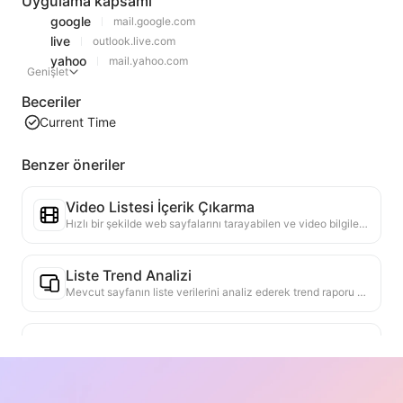
Uygulama kapsamı
google
mail.google.com
live
outlook.live.com
yahoo
mail.yahoo.com
Genişlet
Beceriler
Current Time
Benzer öneriler
Video Listesi İçerik Çıkarma
Hızlı bir şekilde web sayfalarını tarayabilen ve video bilgilerini yapılandırılmış Markdown tablosuna düzenleyebilen verimli bir web video içerik çıkarma aracı.
Liste Trend Analizi
Mevcut sayfanın liste verilerini analiz ederek trend raporu oluşturun. Popüler kategorileri, hızla yükselen ürün türlerini ve yeni teknolojileri tanımlayın. En son ürün trendlerini ve pazar hareketlerini anlamanıza yardımcı olacak anlık pazar içgörüleri sağlayın.
Ticari İşbirliği Asistanı
Web sayfası bilgilerini özelleştirilmiş ticari tekliflere, işbirliği özel mesajlarına dönüştürmek, hazır şablonlar ve takip kılavuzları sağlamak, işbirliği süreçlerini basitleştirmek.