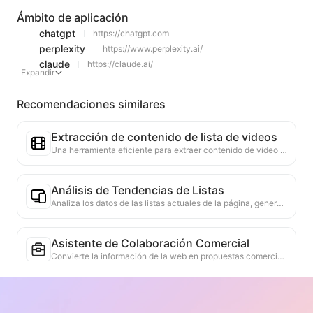
Ámbito de aplicación
chatgpt
https://chatgpt.com
perplexity
https://www.perplexity.ai/
claude
https://claude.ai/
Expandir
Recomendaciones similares
Extracción de contenido de lista de videos
Una herramienta eficiente para extraer contenido de video de páginas web, capaz de escanear rápidamente las páginas y organizar la información del video en una tabla estructurada en Markdown.
Análisis de Tendencias de Listas
Analiza los datos de las listas actuales de la página, generando informes de tendencias. Identifica categorías populares, tipos de productos en rápido ascenso y tecnologías emergentes. Proporciona información de mercado instantánea para ayudarte a comprender las últimas tendencias de productos y movimientos del mercado.
Asistente de Colaboración Comercial
Convierte la información de la web en propuestas comerciales personalizadas, mensajes privados de colaboración, proporciona plantillas listas para usar y guías de seguimiento, simplificando el proceso de colaboración.
Recomendación de artículos relacionados
Basado en el contenido académico de la página web actual, se recomiendan inteligentemente otros artículos y estudios altamente relevantes. Se utilizan algoritmos avanzados para analizar la similitud de temas y métodos de investigación, ayudando a los usuarios a ampliar su lectura y profundizar en la comprensión de los problemas académicos discutidos en la página web.