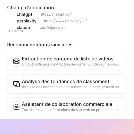
Champ d'application
chatgpt
https://chatgpt.com
perplexity
https://www.perplexity.ai/
claude
https://claude.ai/
Déplier
Recommandations similaires
Extraction de contenu de liste de vidéos
Un outil efficace d'extraction de contenu vidéo sur le web, capable de scanner rapidement les pages et d'organiser les informations vidéo dans un tableau Markdown structuré.
Analyse des tendances de classement
Analyse des données de classement de la page actuelle et génération de rapports de tendance. Identification des catégories populaires, des types de produits en forte croissance et des technologies émergentes. Fourniture d'informations instantanées sur le marché pour vous aider à comprendre les dernières tendances des produits et les évolutions du marché.
Assistant de collaboration commerciale
Transformez les informations du site web en propositions commerciales personnalisées, messages privés de collaboration, en fournissant des modèles prêts à l'emploi et des guides de suivi, simplifiant ainsi le processus de collaboration.
Recommandation d'articles associés
Sur la base du contenu académique de la page actuelle, recommande intelligemment d'autres articles et recherches hautement pertinents. Utilise des algorithmes avancés pour analyser la similarité des sujets et des méthodes de recherche, aidant les utilisateurs à élargir leur lecture et à approfondir leur compréhension des problèmes académiques discutés sur la page.