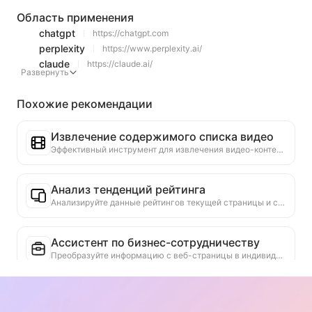
Область применения
chatgpt
https://chatgpt.com
perplexity
https://www.perplexity.ai/
claude
https://claude.ai/
Развернуть
Похожие рекомендации
Извлечение содержимого списка видео
Эффективный инструмент для извлечения видео-контента с веб-страниц, который может быстро сканировать страницы и организовывать информацию о видео в структурированную таблицу Markdown.
Анализ тенденций рейтинга
Анализируйте данные рейтингов текущей страницы и создавайте отчет о тенденциях. Определяйте популярные категории, быстро растущие типы продуктов и новые технологии. Предоставляйте мгновенные рыночные инсайты, чтобы помочь вам понять последние тенденции продуктов и рыночные движения.
Ассистент по бизнес-сотрудничеству
Преобразуйте информацию с веб-страницы в индивидуальные коммерческие предложения, частные сообщения для сотрудничества, предоставьте готовые шаблоны и руководства по последующим действиям, упростите процесс сотрудничества.
Рекомендации связанных статей
На основе академического контента текущей веб-страницы интеллектуально рекомендуются другие статьи и исследования, которые имеют высокую степень релевантности. Используя передовые алгоритмы для анализа тематического сходства и исследовательских методов, помогает пользователям расширить свои чтения и глубже понять академические вопросы, обсуждаемые на веб-странице.