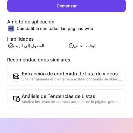
Comenzar
Ámbito de aplicación
Compatible con todas las páginas web
Habilidades
الوصول إلى الويب
الوقت الحالي
Recomendaciones similares
Extracción de contenido de lista de videos
Una herramienta eficiente para extraer contenido de video de páginas web, capaz de escanear rápidamente las páginas y organizar la información del video en una tabla estructurada en Markdown.
Análisis de Tendencias de Listas
Analiza los datos de las listas actuales de la página, generando informes de tendencias. Identifica categorías populares, tipos de productos en rápido ascenso y tecnologías emergentes. Proporciona información de mercado instantánea para ayudarte a comprender las últimas tendencias de productos y movimientos del mercado.
Asistente de Colaboración Comercial
Convierte la información de la web en propuestas comerciales personalizadas, mensajes privados de colaboración, proporciona plantillas listas para usar y guías de seguimiento, simplificando el proceso de colaboración.