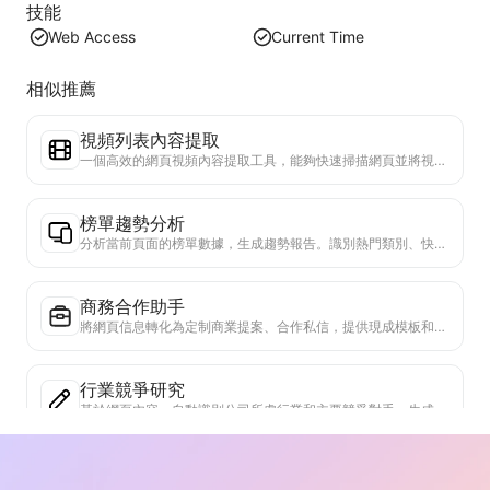
技能
Web Access
Current Time
相似推薦
視頻列表內容提取
一個高效的網頁視頻內容提取工具，能夠快速掃描網頁並將視頻信息整理成結構化的Markdown表格。
榜單趨勢分析
分析當前頁面的榜單數據，生成趨勢報告。識別熱門類別、快速上升的產品類型和新興技術。提供即時市場洞察，助你理解最新產品趨勢和市場動向。
商務合作助手
將網頁信息轉化為定制商業提案、合作私信，提供現成模板和跟進指南，簡化協作流程。
行業競爭研究
基於網頁內容，自動識別公司所處行業和主要競爭對手。生成詳細的競爭格局分析報告，包括市場份額、產品對比和SWOT分析，幫助了解企業在行業中的定位。