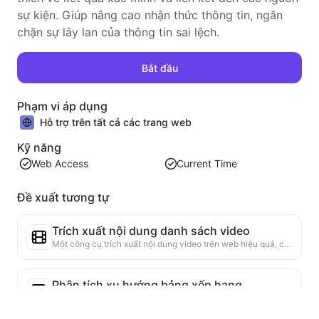
sự kiện. Giúp nâng cao nhận thức thông tin, ngăn
chặn sự lây lan của thông tin sai lệch.
Bắt đầu
Phạm vi áp dụng
Hỗ trợ trên tất cả các trang web
Kỹ năng
Web Access
Current Time
Đề xuất tương tự
Trích xuất nội dung danh sách video
Một công cụ trích xuất nội dung video trên web hiệu quả, có khả năng quét nhanh các trang web và tổ chức thông tin video thành bảng Markdown có cấu trúc.
Phân tích xu hướng bảng xếp hạng
Phân tích dữ liệu bảng xếp hạng của trang hiện tại, tạo báo cáo xu hướng. Nhận diện các loại sản phẩm phổ biến, các loại sản phẩm đang tăng nhanh và công nghệ mới nổi. Cung cấp cái nhìn thị trường ngay lập tức, giúp bạn hiểu xu hướng sản phẩm mới nhất và động thái thị trường.