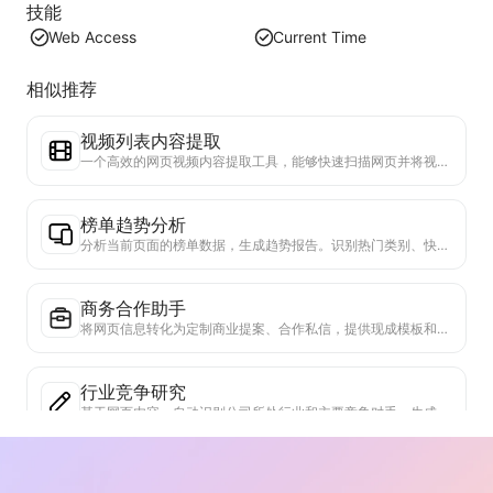
技能
Web Access
Current Time
相似推荐
视频列表内容提取
一个高效的网页视频内容提取工具，能够快速扫描网页并将视频信息整理成结构化的Markdown表格。
榜单趋势分析
分析当前页面的榜单数据，生成趋势报告。识别热门类别、快速上升的产品类型和新兴技术。提供即时市场洞察，助你理解最新产品趋势和市场动向。
商务合作助手
将网页信息转化为定制商业提案、合作私信，提供现成模板和跟进指南，简化协作流程。
行业竞争研究
基于网页内容，自动识别公司所处行业和主要竞争对手。生成详细的竞争格局分析报告，包括市场份额、产品对比和SWOT分析，帮助了解企业在行业中的定位。