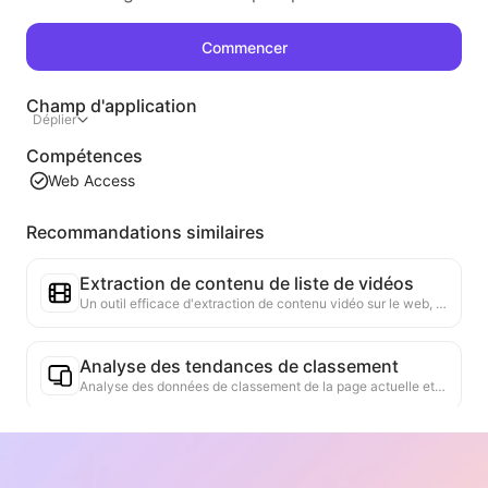
Commencer
Champ d'application
Déplier
Compétences
Web Access
Recommandations similaires
Extraction de contenu de liste de vidéos
Un outil efficace d'extraction de contenu vidéo sur le web, capable de scanner rapidement les pages et d'organiser les informations vidéo dans un tableau Markdown structuré.
Analyse des tendances de classement
Analyse des données de classement de la page actuelle et génération de rapports de tendance. Identification des catégories populaires, des types de produits en forte croissance et des technologies émergentes. Fourniture d'informations instantanées sur le marché pour vous aider à comprendre les dernières tendances des produits et les évolutions du marché.
Assistant de collaboration commerciale
Transformez les informations du site web en propositions commerciales personnalisées, messages privés de collaboration, en fournissant des modèles prêts à l'emploi et des guides de suivi, simplifiant ainsi le processus de collaboration.