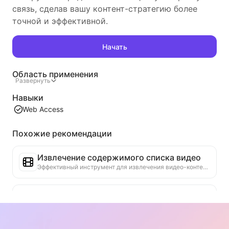
связь, сделав вашу контент-стратегию более
точной и эффективной.
Начать
Область применения
Развернуть
Навыки
Web Access
Похожие рекомендации
Извлечение содержимого списка видео
Эффективный инструмент для извлечения видео-контента с веб-страниц, который может быстро сканировать страницы и организовывать информацию о видео в структурированную таблицу Markdown.
Анализ тенденций рейтинга
Анализируйте данные рейтингов текущей страницы и создавайте отчет о тенденциях. Определяйте популярные категории, быстро растущие типы продуктов и новые технологии. Предоставляйте мгновенные рыночные инсайты, чтобы помочь вам понять последние тенденции продуктов и рыночные движения.