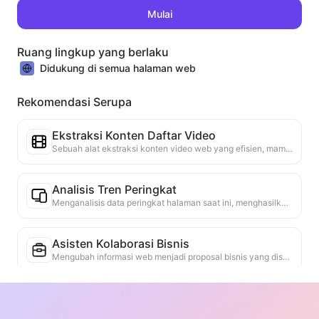
Mulai
Ruang lingkup yang berlaku
Didukung di semua halaman web
Rekomendasi Serupa
Ekstraksi Konten Daftar Video
Sebuah alat ekstraksi konten video web yang efisien, mampu dengan cepat memindai halaman web dan mengatur informasi video ke dalam tabel Markdown yang terstruktur.
Analisis Tren Peringkat
Menganalisis data peringkat halaman saat ini, menghasilkan laporan tren. Mengidentifikasi kategori populer, jenis produk yang cepat naik, dan teknologi yang muncul. Menyediakan wawasan pasar instan untuk membantu Anda memahami tren produk terbaru dan arah pasar.
Asisten Kolaborasi Bisnis
Mengubah informasi web menjadi proposal bisnis yang disesuaikan, pesan kolaborasi, menyediakan template siap pakai dan panduan tindak lanjut, menyederhanakan proses kolaborasi.
Studi Persaingan Industri
Berdasarkan konten web, secara otomatis mengidentifikasi industri tempat perusahaan berada dan pesaing utama. Menghasilkan laporan analisis lanskap persaingan yang rinci, termasuk pangsa pasar, perbandingan produk, dan analisis SWOT, membantu memahami posisi perusahaan dalam industri.