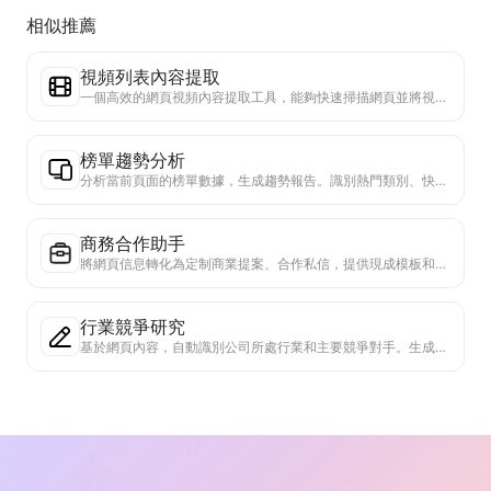
相似推薦
視頻列表內容提取
一個高效的網頁視頻內容提取工具，能夠快速掃描網頁並將視頻信息整理成結構化的Markdown表格。
榜單趨勢分析
分析當前頁面的榜單數據，生成趨勢報告。識別熱門類別、快速上升的產品類型和新興技術。提供即時市場洞察，助你理解最新產品趨勢和市場動向。
商務合作助手
將網頁信息轉化為定制商業提案、合作私信，提供現成模板和跟進指南，簡化協作流程。
行業競爭研究
基於網頁內容，自動識別公司所處行業和主要競爭對手。生成詳細的競爭格局分析報告，包括市場份額、產品對比和SWOT分析，幫助了解企業在行業中的定位。