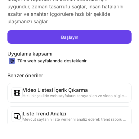
uygundur, zaman tasarrufu sağlar, insan hatalarını
azaltır ve anahtar içgörülere hızlı bir şekilde
ulaşmanızı sağlar.
Başlayın
Uygulama kapsamı
Tüm web sayfalarında desteklenir
Benzer öneriler
Video Listesi İçerik Çıkarma
Hızlı bir şekilde web sayfalarını tarayabilen ve video bilgilerini yapılandırılmış Markdown tablosuna düzenleyebilen verimli bir web video içerik çıkarma aracı.
Liste Trend Analizi
Mevcut sayfanın liste verilerini analiz ederek trend raporu oluşturun. Popüler kategorileri, hızla yükselen ürün türlerini ve yeni teknolojileri tanımlayın. En son ürün trendlerini ve pazar hareketlerini anlamanıza yardımcı olacak anlık pazar içgörüleri sağlayın.
Ticari İşbirliği Asistanı