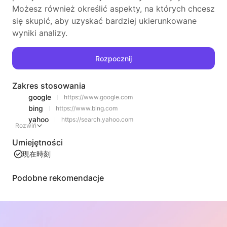
Możesz również określić aspekty, na których chcesz
się skupić, aby uzyskać bardziej ukierunkowane
wyniki analizy.
Rozpocznij
Zakres stosowania
google
https://www.google.com
bing
https://www.bing.com
yahoo
https://search.yahoo.com
Rozwiń
Umiejętności
現在時刻
Podobne rekomendacje
Ekstrakcja treści listy wideo
Wydajne narzędzie do ekstrakcji treści wideo z stron internetowych, które szybko skanuje strony i porządkuje informacje o wideo w zorganizowanej tabeli Markdown.