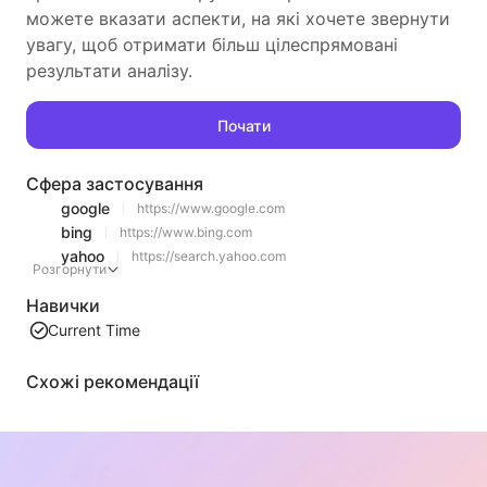
можете вказати аспекти, на які хочете звернути
увагу, щоб отримати більш цілеспрямовані
результати аналізу.
Почати
Сфера застосування
google
https://www.google.com
bing
https://www.bing.com
yahoo
https://search.yahoo.com
Розгорнути
Навички
Current Time
Схожі рекомендації
Витягування контенту списку відео
Ефективний інструмент для витягування відео контенту з веб-сторінок, який може швидко сканувати веб-сторінки та організовувати інформацію про відео в структуровану таблицю Markdown.