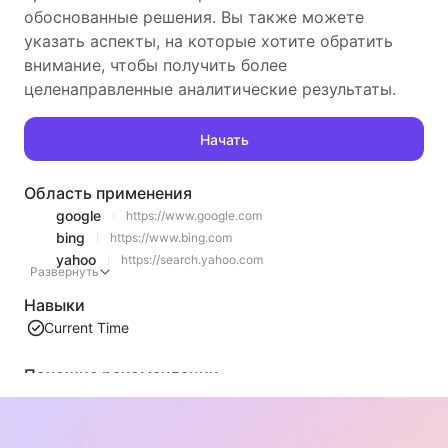
обоснованные решения. Вы также можете
указать аспекты, на которые хотите обратить
внимание, чтобы получить более
целенаправленные аналитические результаты.
Начать
Область применения
google
https://www.google.com
bing
https://www.bing.com
yahoo
https://search.yahoo.com
Развернуть
Навыки
Current Time
Похожие рекомендации
Извлечение содержимого списка видео
Эффективный инструмент для извлечения видео-контента с веб-страниц, который может быстро сканировать страницы и организовывать информацию о видео в структурированную таблицу Markdown.