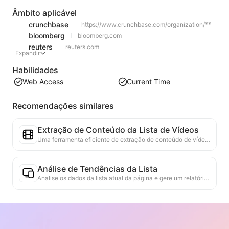
Âmbito aplicável
crunchbase
https://www.crunchbase.com/organization/**
bloomberg
bloomberg.com
reuters
reuters.com
Expandir
Habilidades
Web Access
Current Time
Recomendações similares
Extração de Conteúdo da Lista de Vídeos
Uma ferramenta eficiente de extração de conteúdo de vídeo da web, capaz de escanear rapidamente páginas da web e organizar as informações de vídeo em uma tabela Markdown estruturada.
Análise de Tendências da Lista
Analise os dados da lista atual da página e gere um relatório de tendências. Identifique categorias populares, tipos de produtos em rápida ascensão e tecnologias emergentes. Forneça insights de mercado em tempo real para ajudá-lo a entender as últimas tendências de produtos e movimentos do mercado.
Assistente de Colaboração Comercial
Transforme informações da web em propostas comerciais personalizadas, mensagens privadas de colaboração, fornecendo modelos prontos e guias de acompanhamento, simplificando o processo de colaboração.