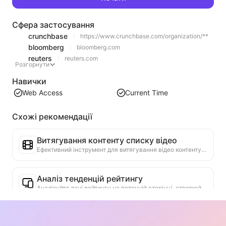
Сфера застосування
crunchbase
https://www.crunchbase.com/organization/**
bloomberg
bloomberg.com
reuters
reuters.com
Розгорнути
Навички
Web Access
Current Time
Схожі рекомендації
Витягування контенту списку відео
Ефективний інструмент для витягування відео контенту з веб-сторінок, який може швидко сканувати веб-сторінки та організовувати інформацію про відео в структуровану таблицю Markdown.
Аналіз тенденцій рейтингу
Аналізуйте дані рейтингу на поточній сторінці, створюйте звіти про тенденції. Визначайте популярні категорії, швидко зростаючі типи продуктів та нові технології. Надавайте миттєві ринкові інсайти, щоб допомогти вам зрозуміти останні тенденції продуктів та ринкові рухи.
Асистент бізнес-співпраці