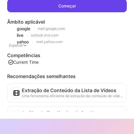
Começar
Âmbito aplicável
google
mail.google.com
live
outlook.live.com
yahoo
mail.yahoo.com
Expandir
Competências
Current Time
Recomendações semelhantes
Extração de Conteúdo da Lista de Vídeos
Uma ferramenta eficiente de extração de conteúdo de vídeo da web, capaz de escanear rapidamente páginas da web e organizar as informações de vídeo em uma tabela Markdown estruturada.
Análise de Tendências de Rankings
Analisa os dados de rankings da página atual e gera relatórios de tendências. Identifica categorias populares, tipos de produtos em rápida ascensão e tecnologias emergentes. Fornece insights de mercado em tempo real para ajudar a entender as últimas tendências de produtos e movimentos de mercado.