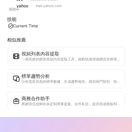
yahoo
mail.yahoo.com
展開
技能
Current Time
相似推薦
視頻列表內容提取
一個高效的網頁視頻內容提取工具，能夠快速掃描網頁並將視頻信息整理成結構化的Markdown表格。
榜單趨勢分析
分析當前頁面的榜單數據，生成趨勢報告。識別熱門類別、快速上升的產品類型和新興技術。提供即時市場洞察，助你理解最新產品趨勢和市場動向。
商務合作助手
將網頁信息轉化為定制商業提案、合作私信，提供現成模板和跟進指南，簡化協作流程。
真實性核查器
專門驗證網頁內容可信度的高效工具。自動識別關鍵聲明和數據，與可靠外部來源交叉檢查。對重要陳述進行可信度評級，提供驗證結果說明和事實來源鏈接。有助於提高資訊素養，防止虛假資訊傳播。