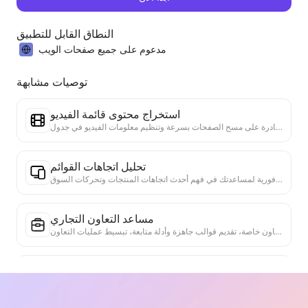
النطاق القابل للتطبيق
مدعوم على جميع صفحات الويب
توصيات مشابهة
استخراج محتوى قائمة الفيديو
أداة فعالة لاستخراج محتوى الفيديو من صفحات الويب، قادرة على مسح الصفحات بسرعة وتنظيم معلومات الفيديو في جدول Markdown منظم.
تحليل اتجاهات القوائم
تحليل بيانات القوائم الحالية، وإنتاج تقرير الاتجاهات. التعرف على الفئات الشائعة، وأنواع المنتجات التي ترتفع بسرعة، والتقنيات الناشئة. تقديم رؤى سوقية فورية لمساعدتك في فهم أحدث اتجاهات المنتجات وتحركات السوق.
مساعد التعاون التجاري
تحويل معلومات الويب إلى مقترحات تجارية مخصصة، رسائل تعاون خاصة، تقديم قوالب جاهزة وأدلة متابعة، تبسيط عمليات التعاون.
دراسة المنافسة في الصناعة
استنادًا إلى محتوى الويب، يتم التعرف تلقائيًا على الصناعة التي تنتمي إليها الشركة وأهم المنافسين. يتم إنشاء تقرير تحليل تفصيلي عن هيكل المنافسة، بما في ذلك حصة السوق، مقارنة المنتجات وتحليل SWOT، مما يساعد على فهم موقع الشركة في الصناعة.