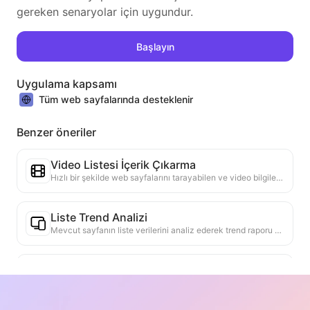
gereken senaryolar için uygundur.
Başlayın
Uygulama kapsamı
Tüm web sayfalarında desteklenir
Benzer öneriler
Video Listesi İçerik Çıkarma
Hızlı bir şekilde web sayfalarını tarayabilen ve video bilgilerini yapılandırılmış Markdown tablosuna düzenleyebilen verimli bir web video içerik çıkarma aracı.
Liste Trend Analizi
Mevcut sayfanın liste verilerini analiz ederek trend raporu oluşturun. Popüler kategorileri, hızla yükselen ürün türlerini ve yeni teknolojileri tanımlayın. En son ürün trendlerini ve pazar hareketlerini anlamanıza yardımcı olacak anlık pazar içgörüleri sağlayın.
Ticari İşbirliği Asistanı
Web sayfası bilgilerini özelleştirilmiş ticari tekliflere, işbirliği özel mesajlarına dönüştürmek, hazır şablonlar ve takip kılavuzları sağlamak, işbirliği süreçlerini basitleştirmek.