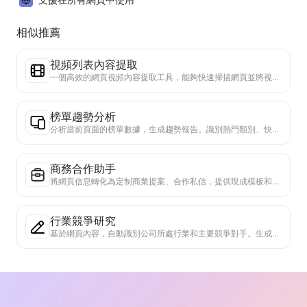
相似推薦
視頻列表內容提取
一個高效的網頁視頻內容提取工具，能夠快速掃描網頁並將視頻信息整理成結構化的Markdown表格。
榜單趨勢分析
分析當前頁面的榜單數據，生成趨勢報告。識別熱門類別、快速上升的產品類型和新興技術。提供即時市場洞察，助你理解最新產品趨勢和市場動向。
商務合作助手
將網頁信息轉化為定制商業提案、合作私信，提供現成模板和跟進指南，簡化協作流程。
行業競爭研究
基於網頁內容，自動識別公司所處行業和主要競爭對手。生成詳細的競爭格局分析報告，包括市場份額、產品對比和SWOT分析，幫助了解企業在行業中的定位。