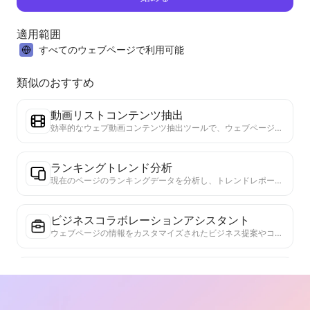
適用範囲
すべてのウェブページで利用可能
類似のおすすめ
動画リストコンテンツ抽出
効率的なウェブ動画コンテンツ抽出ツールで、ウェブページを迅速にスキャンし、動画情報を構造化されたMarkdownテーブルに整理します。
ランキングトレンド分析
現在のページのランキングデータを分析し、トレンドレポートを生成します。人気のカテゴリ、急成長している製品タイプ、新興技術を特定します。最新の製品トレンドと市場動向を理解するための即時市場インサイトを提供します。
ビジネスコラボレーションアシスタント
ウェブページの情報をカスタマイズされたビジネス提案やコラボレーションメッセージに変換し、既成のテンプレートとフォローガイドを提供して、協力プロセスを簡素化します。
業界競争研究
ウェブコンテンツに基づいて、企業が属する業界と主要な競合他社を自動的に特定します。市場シェア、製品比較、SWOT分析を含む詳細な競争状況分析レポートを生成し、業界における企業の位置づけを理解するのに役立ちます。