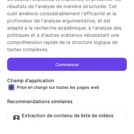
résultats de l'analyse de manière structurée. Cet
outil améliore considérablement l'efficacité et la
profondeur de l'analyse argumentative, et est
adapté à la recherche académique, à l'analyse des
politiques et à d'autres scénarios nécessitant une
compréhension rapide de la structure logique de
textes complexes.
Commencer
Champ d'application
Prise en charge sur toutes les pages web
Recommandations similaires
Extraction de contenu de liste de vidéos
Un outil efficace d'extraction de contenu vidéo sur le web, capable de scanner rapidement les pages et d'organiser les informations vidéo dans un tableau Markdown structuré.