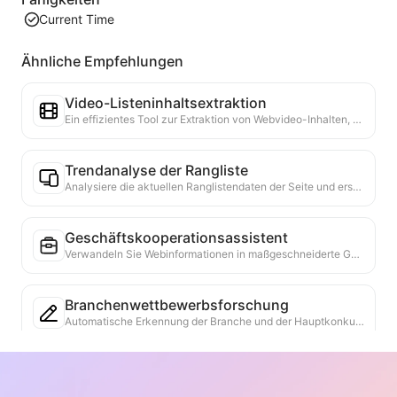
Current Time
Ähnliche Empfehlungen
Video-Listeninhaltsextraktion
Ein effizientes Tool zur Extraktion von Webvideo-Inhalten, das Webseiten schnell scannen und Videoinformationen in einer strukturierten Markdown-Tabelle organisieren kann.
Trendanalyse der Rangliste
Analysiere die aktuellen Ranglistendaten der Seite und erstelle einen Trendbericht. Identifiziere beliebte Kategorien, schnell wachsende Produkttypen und aufkommende Technologien. Biete sofortige Markteinblicke, um die neuesten Produkttrends und Marktbewegungen zu verstehen.
Geschäftskooperationsassistent
Verwandeln Sie Webinformationen in maßgeschneiderte Geschäftsvorschläge und Kooperationsnachrichten, bieten Sie fertige Vorlagen und Follow-up-Leitfäden an, um den Kooperationsprozess zu vereinfachen.
Branchenwettbewerbsforschung
Automatische Erkennung der Branche und der Hauptkonkurrenten eines Unternehmens basierend auf Webinhalten. Erstellung eines detaillierten Wettbewerbsanalyseberichts, einschließlich Marktanteilen, Produktvergleichen und SWOT-Analysen, um das Verständnis der Position des Unternehmens in der Branche zu unterstützen.